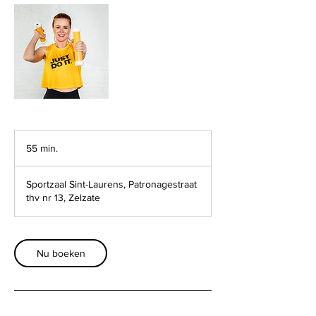
55 min.
5
5
m
Sportzaal Sint-Laurens, Patronagestraat
i
thv nr 13, Zelzate
n
.
Nu boeken