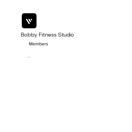
Bobby Fitness Studio
Members
Boek waar en
wanneer je wil
via onze app!
Download de “MPOWR” app om
snel je favoriete lessen te boeken
en updates te ontvangen.